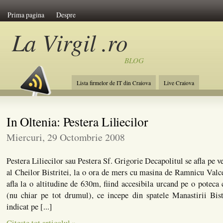
Prima pagina
Despre
La Virgil .ro
BLOG
Lista firmelor de IT din Craiova
Live Craiova
In Oltenia: Pestera Liliecilor
Miercuri, 29 Octombrie 2008
Pestera Liliecilor sau Pestera Sf. Grigorie Decapolitul se afla pe v
al Cheilor Bistritei, la o ora de mers cu masina de Ramnicu Valce
afla la o altitudine de 630m, fiind accesibila urcand pe o poteca 
(nu chiar pe tot drumul), ce incepe din spatele Manastirii Bis
indicat pe [...]
Citeste tot articolul »