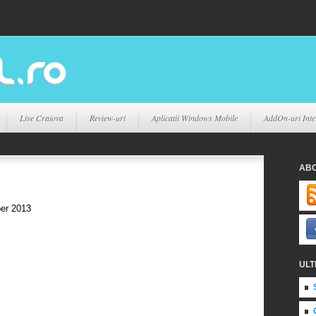
Live Craiova
Review-uri
Aplicatii Windows Mobile
AddOn-uri Inte
AB
er 2013
ULT