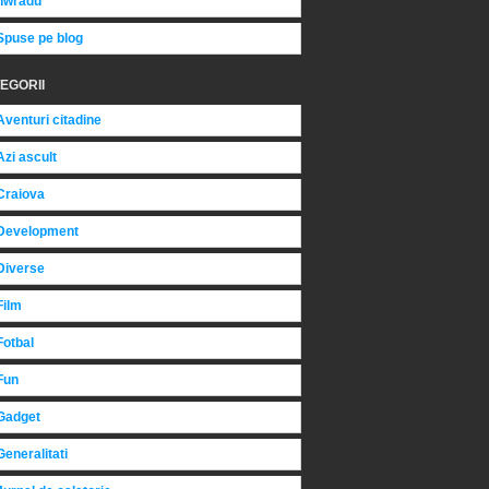
nwradu
Spuse pe blog
EGORII
Aventuri citadine
Azi ascult
Craiova
Development
Diverse
Film
Fotbal
Fun
Gadget
Generalitati