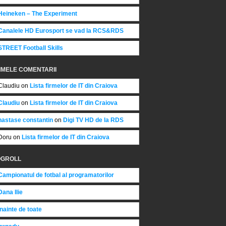
Heineken – The Experiment
Canalele HD Eurosport se vad la RCS&RDS
STREET Football Skills
IMELE COMENTARII
Claudiu on
Lista firmelor de IT din Craiova
Claudiu
on
Lista firmelor de IT din Craiova
nastase constantin
on
Digi TV HD de la RDS
Doru on
Lista firmelor de IT din Craiova
OGROLL
Campionatul de fotbal al programatorilor
Dana Ilie
Inainte de toate