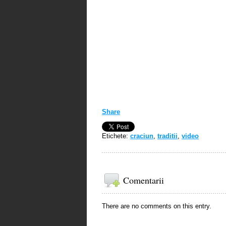
Share
Etichete:
craciun
,
traditii
,
video
Comentarii
There are no comments on this entry.