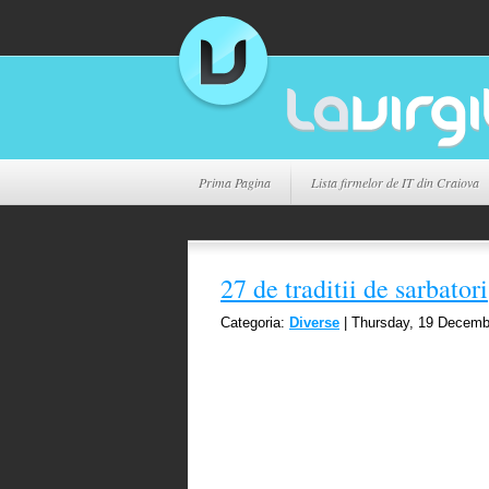
Prima Pagina
Lista firmelor de IT din Craiova
27 de traditii de sarbatori
Categoria:
Diverse
| Thursday, 19 Decemb