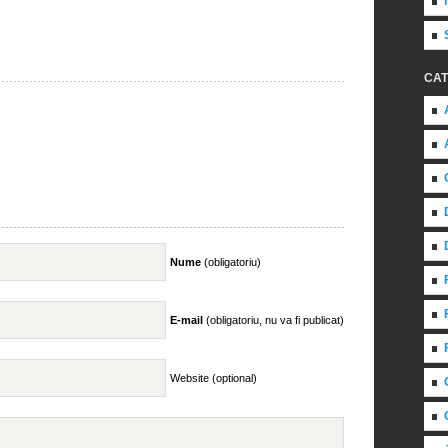
CAT
Nume
(obligatoriu)
E-mail
(obligatoriu, nu va fi publicat)
Website (optional)