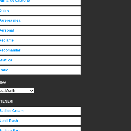
Jurnal de calatorie
Online
Parerea mea
Personal
Reclame
Recomandari
Stiati ca
Trafic
IVA
TENERI
Bad Ice Cream
Uphill Rush
Gatit cu Sara