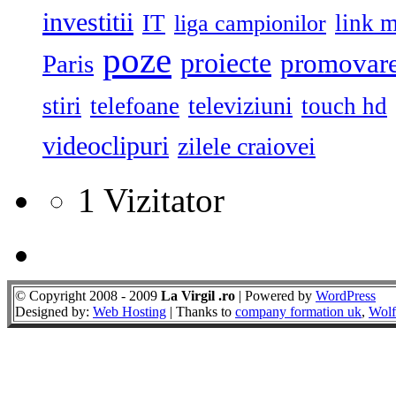
investitii
IT
link 
liga campionilor
poze
proiecte
promovar
Paris
stiri
televiziuni
telefoane
touch hd
videoclipuri
zilele craiovei
1 Vizitator
© Copyright 2008 - 2009
La Virgil .ro
| Powered by
WordPress
Designed by:
Web Hosting
| Thanks to
company formation uk
,
Wolf