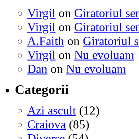
Virgil
on
Giratoriul se
Virgil
on
Giratoriul se
A.Faith
on
Giratoriul 
Virgil
on
Nu evoluam
Dan
on
Nu evoluam
Categorii
Azi ascult
(12)
Craiova
(85)
Diverse
(54)