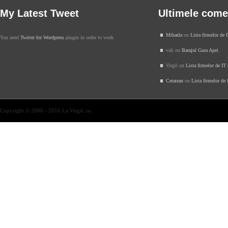
My Latest Tweet
Ultimele come
Mihaela
on
Lista firmelor de 
You need
Twitter for Wordpress
plugin in order to work.
vali on
Barajul Gura Apei
Virgil on
Lista firmelor de IT
Cetatean
on
Lista firmelor de
Copyright © 2008 - 2016 La Virgil .ro.