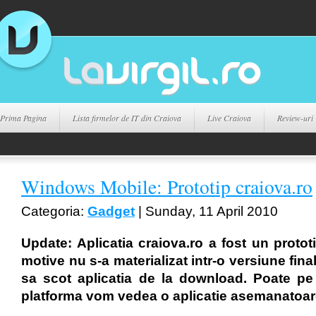
Prima Pagina
Lista firmelor de IT din Craiova
Live Craiova
Review-uri
Windows Mobile: Prototip craiova.ro
Categoria:
Gadget
| Sunday, 11 April 2010
Update: Aplicatia craiova.ro a fost un protot
motive nu s-a materializat intr-o versiune fin
sa scot aplicatia de la download. Poate pe 
platforma vom vedea o aplicatie asemanatoar