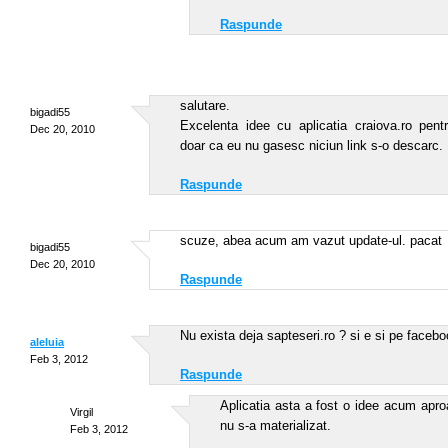
Raspunde
salutare.
bigadi55
Excelenta idee cu aplicatia craiova.ro pen
Dec 20, 2010
doar ca eu nu gasesc niciun link s-o descarc.
Raspunde
scuze, abea acum am vazut update-ul. pacat
bigadi55
Dec 20, 2010
Raspunde
Nu exista deja sapteseri.ro ? si e si pe faceb
aleluia
Feb 3, 2012
Raspunde
Aplicatia asta a fost o idee acum apro
Virgil
nu s-a materializat.
Feb 3, 2012