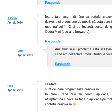
Raspunde
foarte tare! acum rămâne ca portalul craiov
A.Faith
dezvolte și o versiune de mobil, că asta care
Apr 11, 2010
rupe traficul în 2 și se încarcă destul de g
Opera Mini (sau alte browsere).
Raspunde
Am avut si eu problema asta in Oper
Virgil
cand am dezactivat modul turbo. Apoi
Apr 12, 2010
Raspunde
salutare …
toto
sunt cel care programeaza craiova.ro.
Apr 12, 2010
In primul rand felicitari pentru aplicatie
asteptam ca cineva sa faca o aplicatie pe mo
contetul craiova.ro