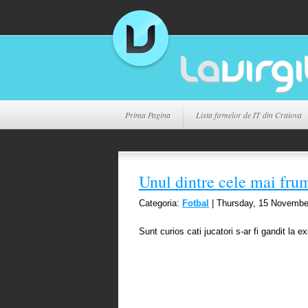
Prima Pagina
Lista firmelor de IT din Craiova
Unul dintre cele mai fru
Categoria:
Fotbal
| Thursday, 15 Novembe
Sunt curios cati jucatori s-ar fi gandit la 