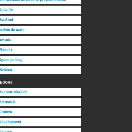
Dana Ilie
EcoStud
Inainte de toate
nwradu
Pheonix
Spuse pe blog
Vizionar
EGORII
Aventuri citadine
Azi ascult
Craiova
Development