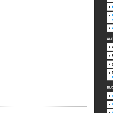
ULT
BL