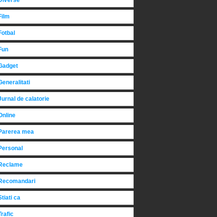
Diverse
Film
Fotbal
Fun
Gadget
Generalitati
Jurnal de calatorie
Online
Parerea mea
Personal
Reclame
Recomandari
Stiati ca
Trafic