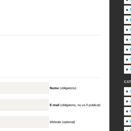
CAT
Nume
(obligatoriu)
E-mail
(obligatoriu, nu va fi publicat)
Website (optional)