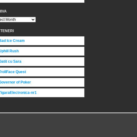
IVA
TENERI
Bad Ice Cream
Uphill Rush
Gatit cu Sara
TrollFace Quest
Governor of Poker
TigaraElectronica-nr1