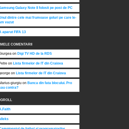
Samsung Galaxy Note II folosit pe post de PC
Unul dintre cele mai frumoase goluri pe care le-
am vazut
A aparut FIFA 13
IMELE COMENTARII
Giurgea on
Digi TV HD de la RDS
Petre on
Lista firmelor de IT din Craiova
george on
Lista firmelor de IT din Craiova
Marius-giurgiu on
Banca din fata blocului. Pro
sau contra?
OGROLL
A.Faith
alleks
Campionatul de fotbal al programatorilor