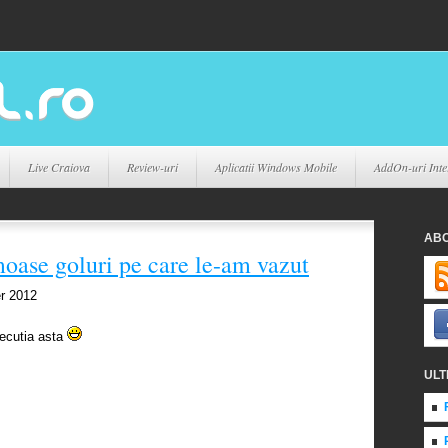
Live Craiova
Review-uri
Aplicatii Windows Mobile
AddOn-uri Inte
AB
moase goluri pe care le-am vazut
r 2012
executia asta
ULT