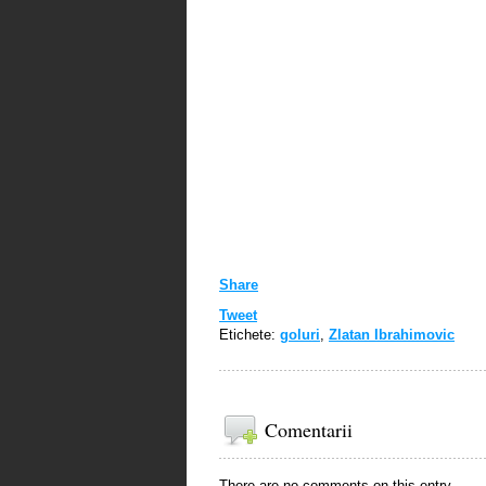
Share
Tweet
Etichete:
goluri
,
Zlatan Ibrahimovic
Comentarii
There are no comments on this entry.