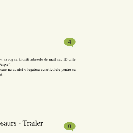
4
, va rog sa folositi adresele de mail sau ID-urile
Despre“.
care nu au nici o legatura cu articolele pentru ca
at.
saurs - Trailer
0