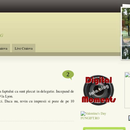
OG
raiova
Live Craiova
2
 faptului ca sunt plecat in delegatie. Incepand de
9 la Lyon.
ci. Daca nu, revin cu impresii si poze de pe 10