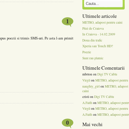
Ultimele articole
1
METRO, adapost pentru caini
Pitzi de Craiova
In Craiova - 14.02.2009
mpus poezii si trimis SMS-uri. Pe asta l-am primit
Doua din trafic
Xperia sau Touch HD?
Poezie
Sunt rau platnic
Ultimele Comentarii
mbrton on
Digi TV Cablu
Virgil
on
METRO, adapost pentru 
naughty_girl
on
METRO, adapost 
caini
cristi on
Digi TV Cablu
A.Faith
on
METRO, adapost pentru
Virgil
on
METRO, adapost pentru 
A.Faith
on
METRO, adapost pentru
0
Mai vechi