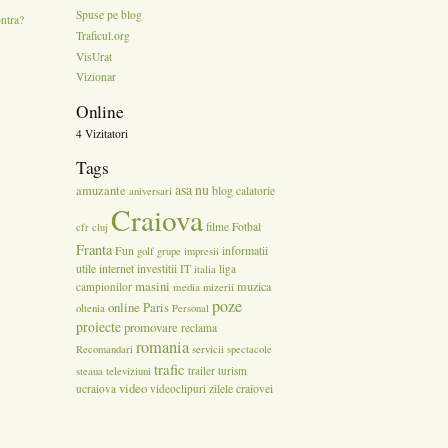
Spuse pe blog
ontra?
Traficul.org
VisUrat
Vizionar
Online
4 Vizitatori
Tags
asa nu
amuzante
blog
calatorie
aniversari
Craiova
filme
Fotbal
cfr cluj
Franta
Fun
informatii
golf
grupe
impresii
utile
internet
investitii
IT
liga
italia
masini
muzica
campionilor
media
mizerii
poze
online
Paris
oltenia
Personal
proiecte
promovare
reclama
romania
servicii
Recomandari
spectacole
trafic
steaua
televiziuni
trailer
turism
video
zilele craiovei
ucraiova
videoclipuri