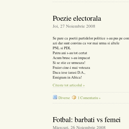
Poezie electorala
Joi, 27 Noiembrie 2008
Se pare ca poetii partidelor politice s-au pus pe co
azi dar sunt convins ca vor mai urma si altele
PNL si PDL
Patru ani s-au tot certat
Acum brusc s-au impacat
Si se stie ce urmeaza!
Fraier cine-i mai voteaza
Daca iese iarasi D.A.,
Emigram in Africa!
Citeste tot articolul »
Diverse
1 Comentariu »
Fotbal: barbati vs femei
Miercuri, 26 Noiembrie 2008