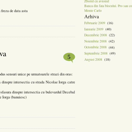
Zborul cu avionul
Banca din fata blocului. Pro sau c
n freza de data asta
Monte Carlo
Arhiva
Februarie 2009
(16)
Ianuarie 2009
(40)
Decembrie 2008
(22)
Noiembrie 2008
(42)
Octombrie 2008
(44)
ova
Septembrie 2008
(49)
5
August 2008
(18)
dus sensuri unice pe urmatoarele strazi din oras:
a dinspre intersectia cu strada Nicolae Iorga catre
esfasura dinspre intersectia cu bulevardul Decebal
e Iorga (banuiesc)