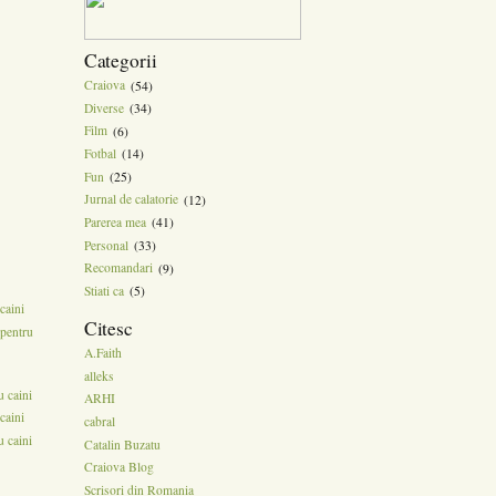
Categorii
Craiova
(54)
Diverse
(34)
Film
(6)
Fotbal
(14)
Fun
(25)
Jurnal de calatorie
(12)
Parerea mea
(41)
Personal
(33)
Recomandari
(9)
Stiati ca
(5)
caini
Citesc
pentru
A.Faith
alleks
 caini
ARHI
caini
cabral
 caini
Catalin Buzatu
Craiova Blog
Scrisori din Romania