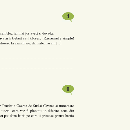
4
asamblez iar mai jos aveti si dovada.
va ar fi trebuit sa-l folosesc. Raspunsul e simplu!
 folosesc la asamblare, dar habar nu am [...]
0
de Fundatia Gazeta de Sud si Civitas si urmareste
tineri, care vor fi plantati in diferite zone din
ct pot dona banii pe care ii primesc pentru hartia