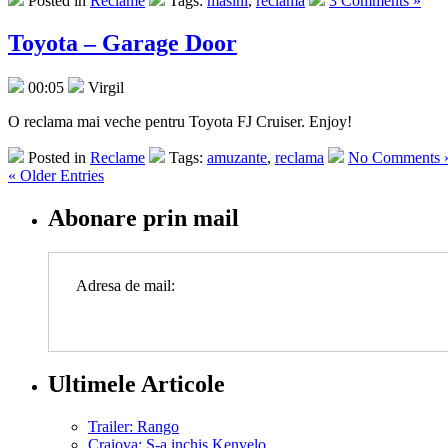
Posted in
Reclame
Tags:
masini
,
reclama
3 Comments »
Toyota – Garage Door
00:05
Virgil
O reclama mai veche pentru Toyota FJ Cruiser. Enjoy!
Posted in
Reclame
Tags:
amuzante
,
reclama
No Comments 
« Older Entries
Abonare prin mail
Adresa de mail:
Ultimele Articole
Trailer: Rango
Craiova: S-a inchis Kenvelo