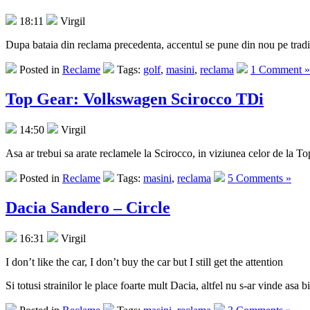
18:11
Virgil
Dupa bataia din reclama precedenta, accentul se pune din nou pe tradi
Posted in
Reclame
Tags:
golf
,
masini
,
reclama
1 Comment »
Top Gear: Volkswagen Scirocco TDi
14:50
Virgil
Asa ar trebui sa arate reclamele la Scirocco, in viziunea celor de la T
Posted in
Reclame
Tags:
masini
,
reclama
5 Comments »
Dacia Sandero – Circle
16:31
Virgil
I don’t like the car, I don’t buy the car but I still get the attention
Si totusi strainilor le place foarte mult Dacia, altfel nu s-ar vinde asa b