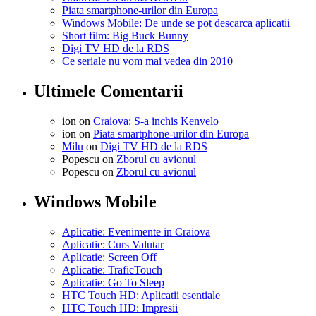
Piata smartphone-urilor din Europa
Windows Mobile: De unde se pot descarca aplicatii
Short film: Big Buck Bunny
Digi TV HD de la RDS
Ce seriale nu vom mai vedea din 2010
Ultimele Comentarii
ion on
Craiova: S-a inchis Kenvelo
ion on
Piata smartphone-urilor din Europa
Milu
on
Digi TV HD de la RDS
Popescu on
Zborul cu avionul
Popescu on
Zborul cu avionul
Windows Mobile
Aplicatie: Evenimente in Craiova
Aplicatie: Curs Valutar
Aplicatie: Screen Off
Aplicatie: TraficTouch
Aplicatie: Go To Sleep
HTC Touch HD: Aplicatii esentiale
HTC Touch HD: Impresii