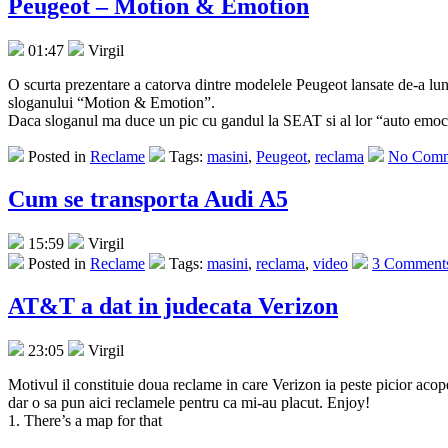
Peugeot – Motion & Emotion
01:47
Virgil
O scurta prezentare a catorva dintre modelele Peugeot lansate de-a lu
sloganului “Motion & Emotion”.
Daca sloganul ma duce un pic cu gandul la SEAT si al lor “auto emocio
Posted in
Reclame
Tags:
masini
,
Peugeot
,
reclama
No Comm
Cum se transporta Audi A5
15:59
Virgil
Posted in
Reclame
Tags:
masini
,
reclama
,
video
3 Comment
AT&T a dat in judecata Verizon
23:05
Virgil
Motivul il constituie doua reclame in care Verizon ia peste picior aco
dar o sa pun aici reclamele pentru ca mi-au placut. Enjoy!
1. There’s a map for that