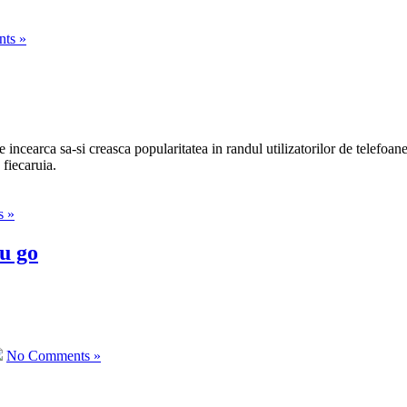
ts »
incearca sa-si creasca popularitatea in randul utilizatorilor de telefoa
 fiecaruia.
s »
u go
No Comments »