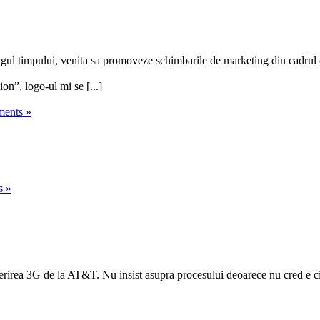
ngul timpului, venita sa promoveze schimbarile de marketing din cadrul
n”, logo-ul mi se [...]
ents »
s »
perirea 3G de la AT&T. Nu insist asupra procesului deoarece nu cred e ci