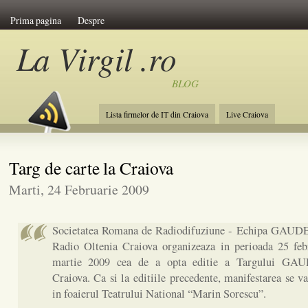
Prima pagina
Despre
La Virgil .ro
BLOG
Lista firmelor de IT din Craiova
Live Craiova
Targ de carte la Craiova
Marti, 24 Februarie 2009
Societatea Romana de Radiodifuziune - Echipa GAU
Radio Oltenia Craiova organizeaza in perioada 25 feb
martie 2009 cea de a opta editie a Targului 
Craiova. Ca si la editiile precedente, manifestarea se v
in foaierul Teatrului National “Marin Sorescu”.