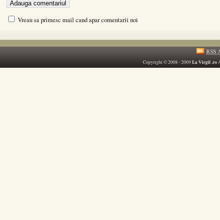
Vreau sa primesc mail cand apar comentarii noi
RSS A
La Virgil .ro
Copyright © 2008 - 2009
A