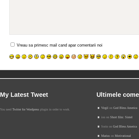
Vreau sa primesc mail cand apar comentarii noi
My Latest Tweet
Ultimele come
Virgil
on
God Bless America
You need
Twitter for Wordpress
plugin in order to work.
ion on
Short film: Sintel
Sorin on
God Bless America
Marius
on
Motivational