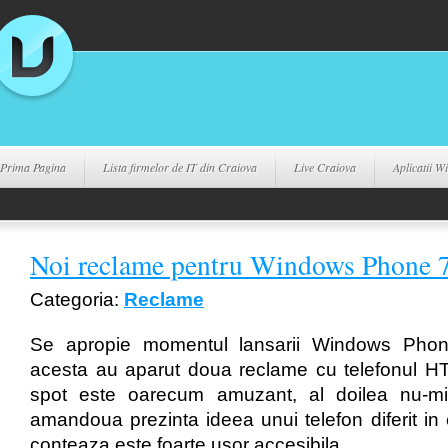
Prima Pagina
Lista firmelor de IT din Craiova
Live Craiova
Aplicatii 
Noi reclame pentru Windows Phone 
Categoria:
Reclame
Se apropie momentul lansarii Windows Phon
acesta au aparut doua reclame cu telefonul H
spot este oarecum amuzant, al doilea nu-mi
amandoua prezinta ideea unui telefon diferit in 
conteaza este foarte usor accesibila.