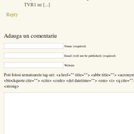
TVR1 ne [...]
Reply
Adauga un comentariu
Nume (required)
Email (will not be published) (required)
Website
Poti folosi urmatoarele tag-uri: <a href="" title=""> <abbr title=""> <acrony
<blockquote cite=""> <cite> <code> <del datetime=""> <em> <i> <q cite=""
<strong>