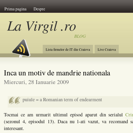
Prima pagina
Despre
La Virgil .ro
BLOG
Lista firmelor de IT din Craiova
Live Craiova
Inca un motiv de mandrie nationala
Miercuri, 28 Ianuarie 2009
puiule = a Romanian term of endearment
Tocmai ce am urmarit ultimul episod aparut din serialul
Cri
(sezonul 4, episodul 13). Daca nu l-ati vazut, va recomand sa
interesant.