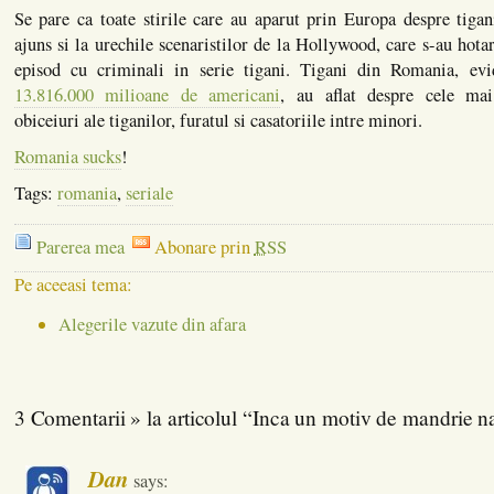
Se pare ca toate stirile care au aparut prin Europa despre tiga
ajuns si la urechile scenaristilor de la Hollywood, care s-au hota
episod cu criminali in serie tigani. Tigani din Romania, evid
13.816.000 milioane de americani
, au aflat despre cele ma
obiceiuri ale tiganilor, furatul si casatoriile intre minori.
Romania sucks
!
Tags:
romania
,
seriale
Parerea mea
Abonare prin
RSS
Pe aceeasi tema:
Alegerile vazute din afara
3 Comentarii » la articolul “Inca un motiv de mandrie n
Dan
says: