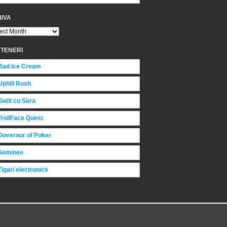
IVA
TENERI
Bad Ice Cream
Uphill Rush
Gatit cu Sara
TrollFace Quest
Governor of Poker
Seminee
Tigari electronice