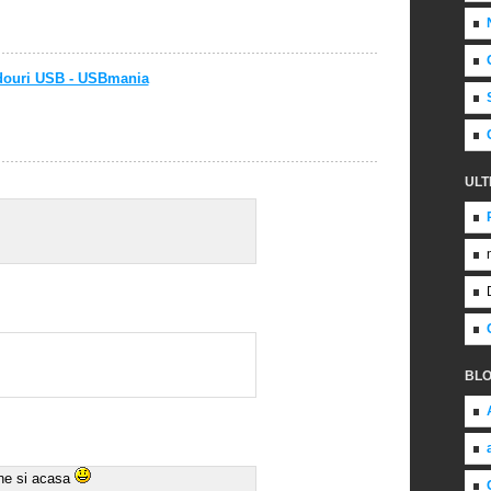
ULT
BL
ne si acasa