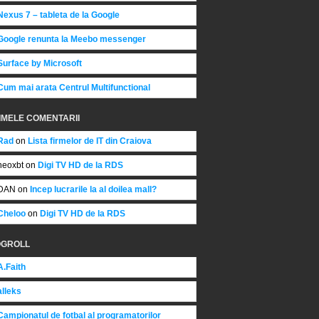
Nexus 7 – tableta de la Google
Google renunta la Meebo messenger
Surface by Microsoft
Cum mai arata Centrul Multifunctional
IMELE COMENTARII
Rad
on
Lista firmelor de IT din Craiova
neoxbt on
Digi TV HD de la RDS
DAN on
Incep lucrarile la al doilea mall?
Cheloo
on
Digi TV HD de la RDS
OGROLL
A.Faith
alleks
Campionatul de fotbal al programatorilor