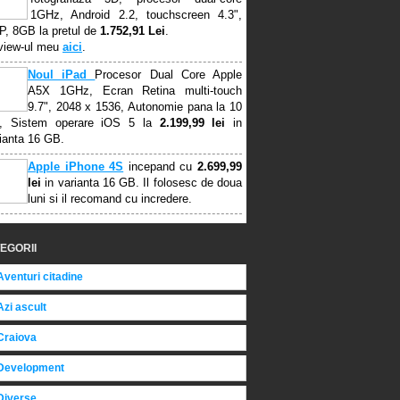
1GHz, Android 2.2, touchscreen 4.3",
, 8GB la pretul de
1.752,91 Lei
.
view-ul meu
aici
.
Noul iPad
Procesor Dual Core Apple
A5X 1GHz, Ecran Retina multi-touch
9.7", 2048 x 1536, Autonomie pana la 10
e, Sistem operare iOS 5 la
2.199,99 lei
in
ianta 16 GB.
Apple iPhone 4S
incepand cu
2.699,99
lei
in varianta 16 GB. Il folosesc de doua
luni si il recomand cu incredere.
EGORII
Aventuri citadine
Azi ascult
Craiova
Development
Diverse