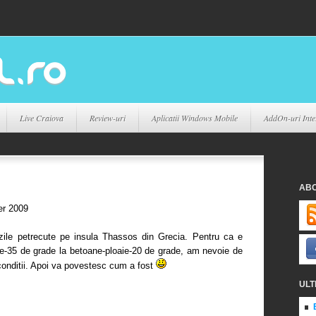
Live Craiova
Review-uri
Aplicatii Windows Mobile
AddOn-uri Inte
AB
er 2009
ile petrecute pe insula Thassos din Grecia. Pentru ca e
re-35 de grade la betoane-ploaie-20 de grade, am nevoie de
conditii. Apoi va povestesc cum a fost
ULT