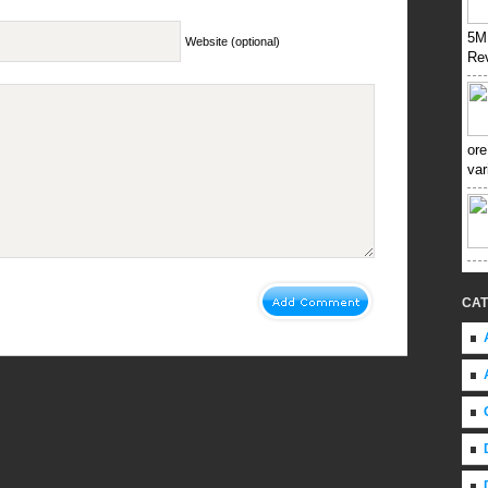
5MP
Website (optional)
Re
or
var
CAT