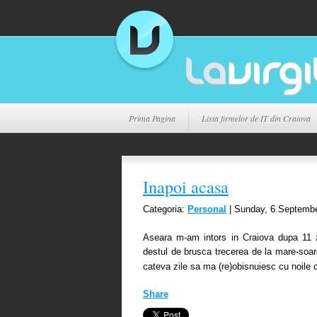
Prima Pagina
Lista firmelor de IT din Craiova
Inapoi acasa
Categoria:
Personal
| Sunday, 6 Septemb
Aseara m-am intors in Craiova dupa 11 z
destul de brusca trecerea de la mare-soa
cateva zile sa ma (re)obisnuiesc cu noile 
Share