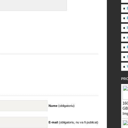
PR
16
Nume
(obligatoriu)
GB
Imp
E-mail
(obligatoriu, nu va fi publicat)