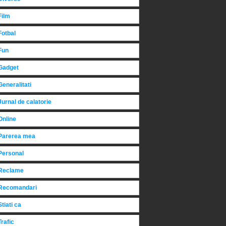
Film
Fotbal
Fun
Gadget
Generalitati
Jurnal de calatorie
Online
Parerea mea
Personal
Reclame
Recomandari
Stiati ca
Trafic