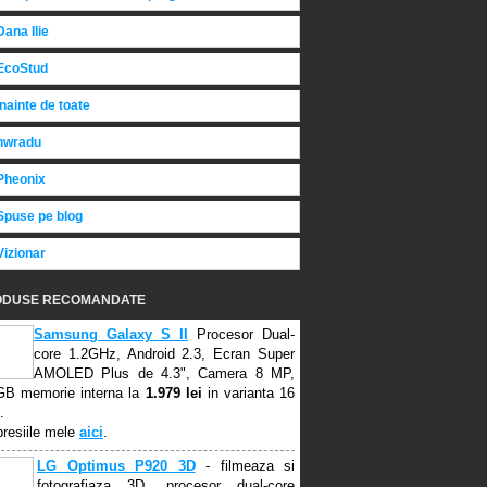
Dana Ilie
EcoStud
Inainte de toate
nwradu
Pheonix
Spuse pe blog
Vizionar
ODUSE RECOMANDATE
Samsung Galaxy S II
Procesor Dual-
core 1.2GHz, Android 2.3, Ecran Super
AMOLED Plus de 4.3", Camera 8 MP,
GB memorie interna la
1.979 lei
in varianta 16
.
resiile mele
aici
.
LG Optimus P920 3D
- filmeaza si
fotografiaza 3D, procesor dual-core