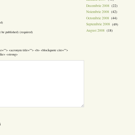
Decembrie 2008
(22)
Noiembrie 2008
(42)
Octombrie 2008
(44)
ed)
Septembrie 2008
(49)
August 2008
(18)
t be published) (required)
itle=""> <acronym title=""> <b> <blockquote cite="">
ike> <strong>
i