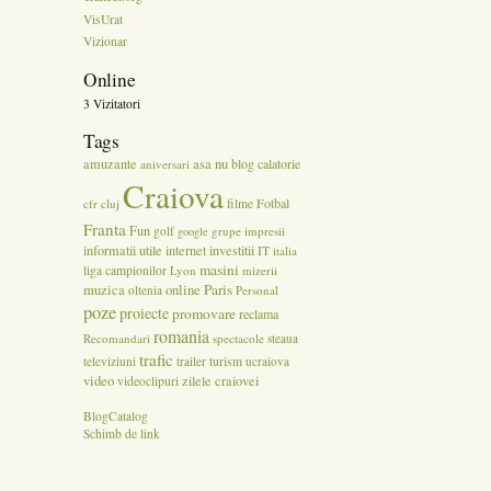
VisUrat
Vizionar
Online
3 Vizitatori
Tags
amuzante
asa nu
blog
calatorie
aniversari
Craiova
Fotbal
cfr cluj
filme
Franta
Fun
golf
grupe
impresii
google
informatii utile
internet
investitii
IT
italia
masini
liga campionilor
Lyon
mizerii
Paris
muzica
online
oltenia
Personal
poze
proiecte
promovare
reclama
romania
Recomandari
spectacole
steaua
trafic
televiziuni
trailer
turism
ucraiova
video
zilele craiovei
videoclipuri
BlogCatalog
Schimb de link