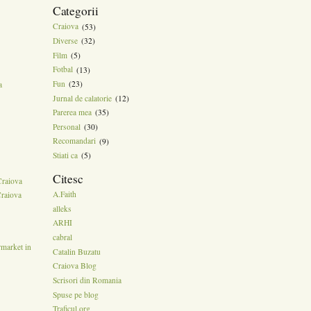
Categorii
Craiova
(53)
Diverse
(32)
Film
(5)
Fotbal
(13)
Fun
(23)
a
Jurnal de calatorie
(12)
Parerea mea
(35)
Personal
(30)
Recomandari
(9)
Stiati ca
(5)
Citesc
Craiova
A.Faith
Craiova
alleks
ARHI
cabral
rmarket in
Catalin Buzatu
Craiova Blog
Scrisori din Romania
Spuse pe blog
Traficul.org