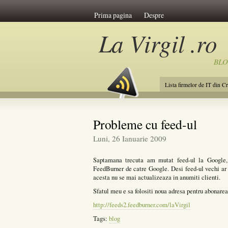
Prima pagina
Despre
La Virgil .ro
BL
Lista firmelor de IT din C
Probleme cu feed-ul
Luni, 26 Ianuarie 2009
Saptamana trecuta am mutat feed-ul la Google, 
FeedBurner de catre Google. Desi feed-ul vechi ar f
acesta nu se mai actualizeaza in anumiti clienti.
Sfatul meu e sa folositi noua adresa pentru abonare
http://feeds2.feedburner.com/laVirgil
Tags:
blog