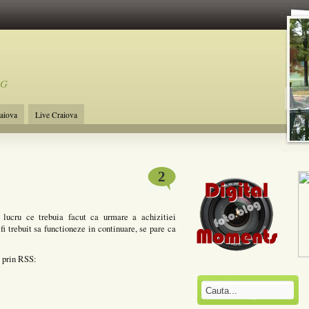
OG
raiova
Live Craiova
2
lucru ce trebuia facut ca urmare a achizitiei
i trebuit sa functioneze in continuare, se pare ca
a prin RSS: