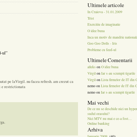
Ultimele articole
In Craiova - 31.01.2009
Trist
Exercitiu de imaginatie
O idee buna
Inca un motiv de mandrie national
Goo Goo Dolls - Iris
Probleme cu feed-ul
d-ul”
Ultimele Comentarii
alleks
on
O idee buna
Virgil
on
Iar s-au scumpit tigarile
Virgil
on
Lista firmelor de IT din 
tat pe laVirgil. nu facea refresh. am crezut ca
nemo on
Lista firmelor de IT din 
 e restrictionata
nemo on
Iar s-au scumpit tigarile
Mai vechi
De ce nu se deschide nici un hype
sudul orasului?
Nici MTV nu mai e ce-a fost…
rga.
Online banking
Arhiva
Ianuarie 2009
(40)