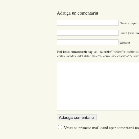
Adauga un comentariu
Nume (requir
Email (will no
Website
Poti folosi urmatoarele tag-uri: <a href="" title=""> <abbr t
<cite> <code> <del datetime=""> <em> <i> <q cite=""> <str
Vreau sa primesc mail cand apar comentarii no