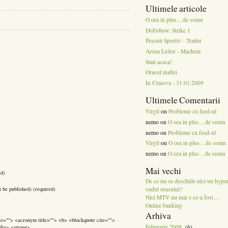
Ultimele articole
O ora in plus…de somn
DoFollow: Strike 1
Pescuit Sportiv - Trailer
Arena Leilor - Macheta
Stati acasa!
Orasul mafiei
In Craiova - 31.01.2009
Ultimele Comentarii
Virgil
on
Probleme cu feed-ul
nemo on
O ora in plus…de somn
nemo on
Probleme cu feed-ul
Virgil
on
O ora in plus…de somn
nemo on
O ora in plus…de somn
Mai vechi
ed)
De ce nu se deschide nici un hype
sudul orasului?
t be published) (required)
Nici MTV nu mai e ce-a fost…
Online banking
Arhiva
itle=""> <acronym title=""> <b> <blockquote cite="">
Februarie 2009
(6)
ike> <strong>