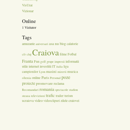
VisUrat
Vizionar
Online
1 Vizitator
Tags
asa nu
amuzante
blog
calatorie
aniversari
Craiova
filme
Fotbal
cfr cluj
Franta
Fun
informatii
golf
grupe
impresii
utile
internet
investitii
IT
liga
italia
masini
muzica
campionilor
Lyon
mizerii
poze
Paris
online
oltenia
Personal
proiecte
promovare
reclama
romania
Recomandari
spectacole
stadion
trafic
steaua
televiziuni
trailer
turism
video
zilele craiovei
ucraiova
videoclipuri