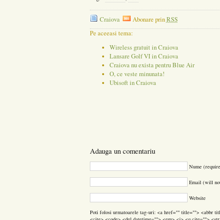
Craiova
Abonare prin
RSS
Pe aceeasi tema:
Wireless gratuit in Craiova
Lansare Golf VI in Craiova
Craiova nu exista pentru Blue Air
O, ce veste minunata!
Ubisoft in Craiova
Adauga un comentariu
Nume (requir
Email (will no
Website
Poti folosi urmatoarele tag-uri: <a href="" title=""> <abbr t
<cite> <code> <del datetime=""> <em> <i> <q cite=""> <str