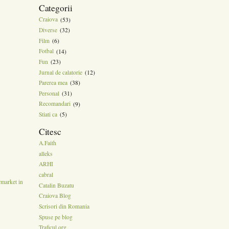
Categorii
Craiova
(53)
Diverse
(32)
Film
(6)
Fotbal
(14)
Fun
(23)
Jurnal de calatorie
(12)
Parerea mea
(38)
Personal
(31)
Recomandari
(9)
Stiati ca
(5)
Citesc
A.Faith
alleks
ARHI
cabral
rmarket in
Catalin Buzatu
Craiova Blog
Scrisori din Romania
Spuse pe blog
Traficul.org