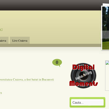
OG
raiova
Live Craiova
0
versitatea Craiova, a fost batut in Bucuresti
va