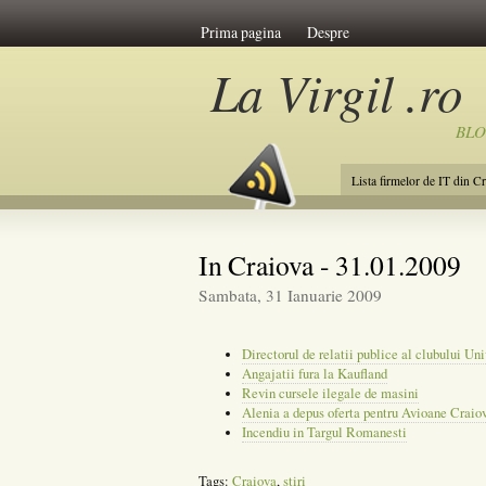
Prima pagina
Despre
La Virgil .ro
BL
Lista firmelor de IT din C
In Craiova - 31.01.2009
Sambata, 31 Ianuarie 2009
Directorul de relatii publice al clubului Uni
Angajatii fura la Kaufland
Revin cursele ilegale de masini
Alenia a depus oferta pentru Avioane Craio
Incendiu in Targul Romanesti
Tags:
Craiova
,
stiri