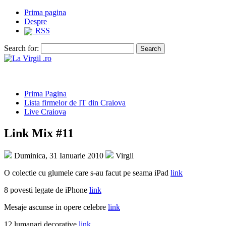
Prima pagina
Despre
RSS
Search for:
Prima Pagina
Lista firmelor de IT din Craiova
Live Craiova
Link Mix #11
Duminica, 31 Ianuarie 2010
Virgil
O colectie cu glumele care s-au facut pe seama iPad
link
8 povesti legate de iPhone
link
Mesaje ascunse in opere celebre
link
12 lumanari decorative
link