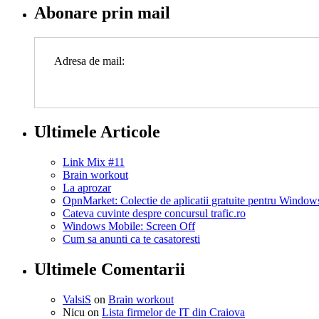
Abonare prin mail
Adresa de mail:
Ultimele Articole
Link Mix #11
Brain workout
La aprozar
OpnMarket: Colectie de aplicatii gratuite pentru Windo
Cateva cuvinte despre concursul trafic.ro
Windows Mobile: Screen Off
Cum sa anunti ca te casatoresti
Ultimele Comentarii
ValsiS
on
Brain workout
Nicu on
Lista firmelor de IT din Craiova