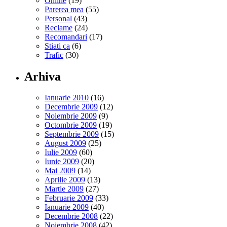
Online
(19)
Parerea mea
(55)
Personal
(43)
Reclame
(24)
Recomandari
(17)
Stiati ca
(6)
Trafic
(30)
Arhiva
Ianuarie 2010
(16)
Decembrie 2009
(12)
Noiembrie 2009
(9)
Octombrie 2009
(19)
Septembrie 2009
(15)
August 2009
(25)
Iulie 2009
(60)
Iunie 2009
(20)
Mai 2009
(14)
Aprilie 2009
(13)
Martie 2009
(27)
Februarie 2009
(33)
Ianuarie 2009
(40)
Decembrie 2008
(22)
Noiembrie 2008
(42)