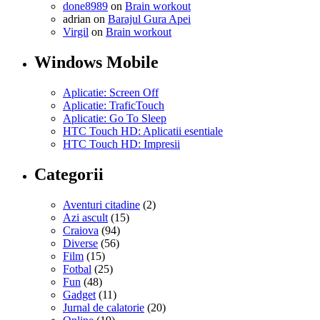
done8989
on
Brain workout
adrian on
Barajul Gura Apei
Virgil
on
Brain workout
Windows Mobile
Aplicatie: Screen Off
Aplicatie: TraficTouch
Aplicatie: Go To Sleep
HTC Touch HD: Aplicatii esentiale
HTC Touch HD: Impresii
Categorii
Aventuri citadine
(2)
Azi ascult
(15)
Craiova
(94)
Diverse
(56)
Film
(15)
Fotbal
(25)
Fun
(48)
Gadget
(11)
Jurnal de calatorie
(20)