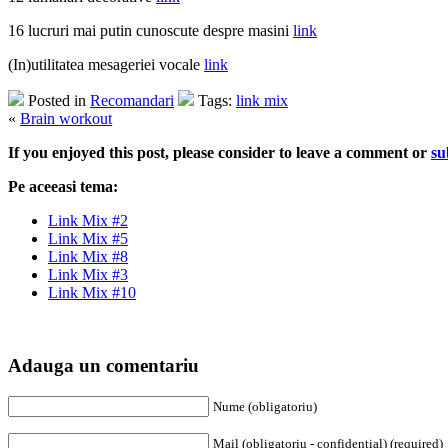
16 lucruri mai putin cunoscute despre masini
link
(In)utilitatea mesageriei vocale
link
Posted in
Recomandari
Tags:
link mix
«
Brain workout
If you enjoyed this post, please consider to
leave a comment
or
su
Pe aceeasi tema:
Link Mix #2
Link Mix #5
Link Mix #8
Link Mix #3
Link Mix #10
Adauga un comentariu
Nume (obligatoriu)
Mail (obligatoriu - confidential) (required)